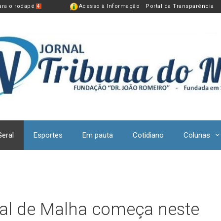
para o rodapé
Acesso à Informação
Portal da Transparência
4
Geral
Esportes
Em pauta
Cotidiano
Colunas
l de Malha começa neste