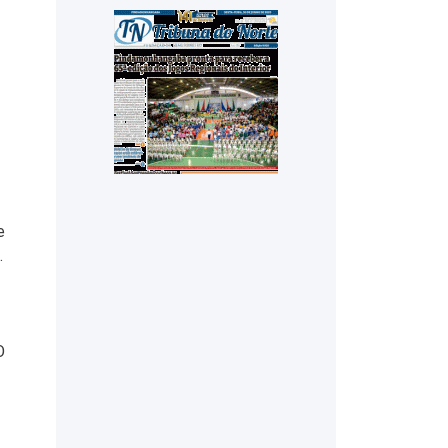
e
.
O