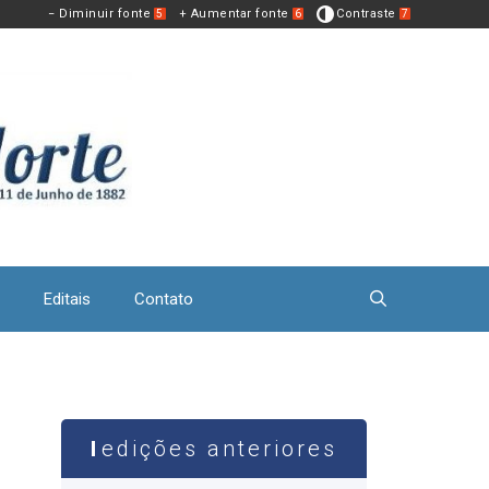
− Diminuir fonte
+ Aumentar fonte
Contraste
5
6
7
Editais
Contato
edições anteriores