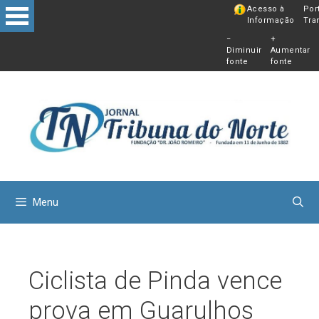
Pular
Acesso à
Por
Informação
Tra
para
−
+
o
Diminuir
Aumentar
conteú
fonte
fonte
Menu
Ciclista de Pinda vence
prova em Guarulhos