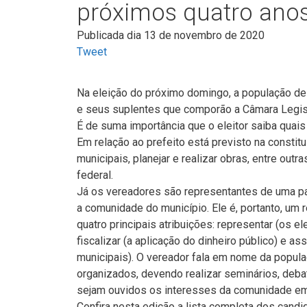
próximos quatro ano
Publicada dia 13 de novembro de 2020
Tweet
Na eleição do próximo domingo, a população d
e seus suplentes que comporão a Câmara Legisla
É de suma importância que o eleitor saiba quais
Em relação ao prefeito está previsto na constit
municipais, planejar e realizar obras, entre out
federal.
Já os vereadores são representantes de uma par
a comunidade do município. Ele é, portanto, um 
quatro principais atribuições: representar (os 
fiscalizar (a aplicação do dinheiro público) e 
municipais). O vereador fala em nome da popula
organizados, devendo realizar seminários, deba
sejam ouvidos os interesses da comunidade em
Confira nesta edição a lista completa dos cand