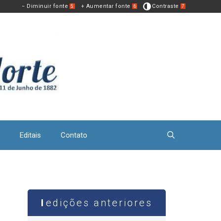
− Diminuir fonte
+ Aumentar fonte
Contraste
5
6
7
Editais
Contato
edições anteriores