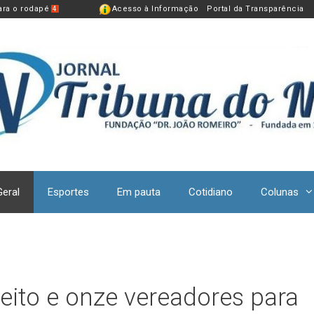
para o rodapé
Acesso à Informação
Portal da Transparência
4
Geral
Esportes
Em pauta
Cotidiano
Colunas
eito e onze vereadores para