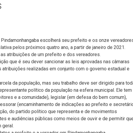
s
e Pindamonhangaba escolherá seu prefeito e os onze vereadore
tiva pelos próximos quatro ano, a partir de janeiro de 2021.
 as atribuições de um prefeito e dos vereadores.
uição que é seu dever sancionar as leis aprovadas nas câmaras
ras atribuições realizadas em conjunto com o governo estadual e
cela da população, mas seu trabalho deve ser dirigido para tod
representante político da população na esfera municipal. Ele tem
eleitores e a comunidade), legislar (em defesa do bem comum),
assessorar (encaminhamento de indicações ao prefeito e secretári
ção, do partido político que representa e de movimentos
tes e audiências públicas como meios de ouvir e de permitir qu
 geral.
idatos a prefeito e a vereador em Pindamonhangaba.