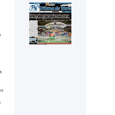
s
a
os
e