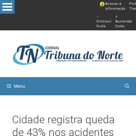
Pular
Acesso à
Por
Informação
Tra
para
−
+
o
Diminuir
Aumentar
conteú
fonte
fonte
Menu
Cidade registra queda
de 43% nos acidentes