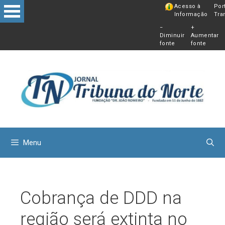
Pular
Acesso à
Por
Informação
Tra
para
−
+
o
Diminuir
Aumentar
conteú
fonte
fonte
Menu
Cobrança de DDD na
região será extinta no