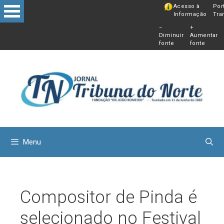
Pular
Acesso à
Por
Informação
Tra
para
−
+
o
Diminuir
Aumentar
conteú
fonte
fonte
Menu
Compositor de Pinda é
selecionado no Festival