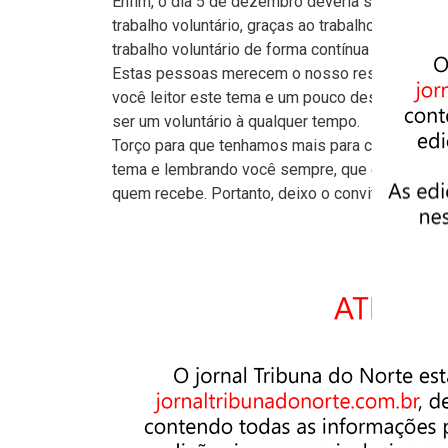
Enfim, o dia 5 de dezembro deveria ser um dia
trabalho voluntário, graças ao trabalho de “fo
trabalho voluntário de forma contínua e alegre.
Estas pessoas merecem o nosso respeito e noss
você leitor este tema e um pouco desta históri
ser um voluntário à qualquer tempo.
Torço para que tenhamos mais para comemorar a
tema e lembrando você sempre, que quem ganha 
quem recebe. Portanto, deixo o convite a você 