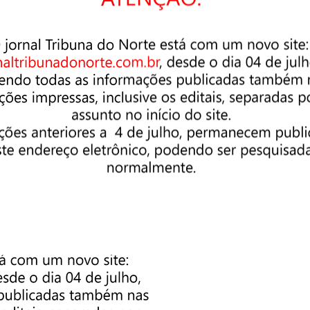
 de comemorar, na verdade é, pois temos conseguido avanços no
rmiguinhas”, grupos, empresas, OSC’s e pessoas que se dedicam a
a comemoração pelo dia do voluntário. Meu trabalho é levar a
a para que conheça e saiba sobre o tema, para que possa ou não
 cada 5 de dezembro, eu estarei aqui com mais histórias sobre
efetivamente fazendo trabalho voluntário é quem faz e não
para fazer parte da mudança que você quer ver no mundo.