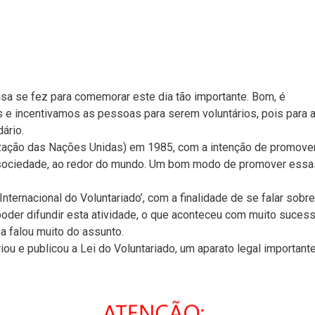
sa se fez para comemorar este dia tão importante. Bom, é
 e incentivamos as pessoas para serem voluntários, pois para 
ário.
ização das Nações Unidas) em 1985, com a intenção de promove
 sociedade, ao redor do mundo. Um bom modo de promover essa
ternacional do Voluntariado’, com a finalidade de se falar sobre
oder difundir esta atividade, o que aconteceu com muito sucess
a falou muito do assunto.
 e publicou a Lei do Voluntariado, um aparato legal important
izmente da mesma forma que veio o tema a tona nos anos de 198
rabalho fica à margem das notícias que vendem, as que contem