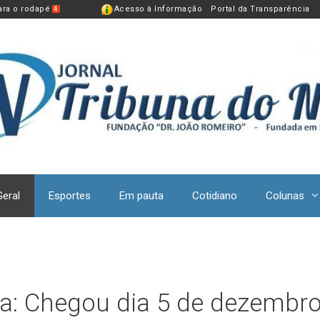
para o rodapé
Acesso à Informação
Portal da Transparência
4
Geral
Esportes
Em pauta
Cotidiano
Colunas
a: Chegou dia 5 de dezembr