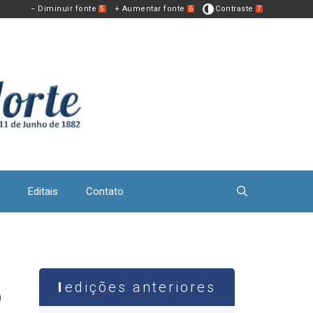
− Diminuir fonte
+ Aumentar fonte
Contraste
5
6
7
Editais
Contato
edições anteriores
o