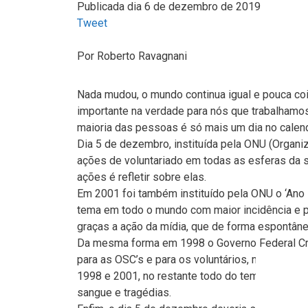
Publicada dia 6 de dezembro de 2019
Tweet
Por
Roberto Ravagnani
Nada mudou, o mundo continua igual e pouca coi
importante na verdade para nós que trabalhamos
maioria das pessoas é só mais um dia no calend
Dia 5 de dezembro, instituída pela ONU (Organ
ações de voluntariado em todas as esferas da
ações é refletir sobre elas.
Em 2001 foi também instituído pela ONU o ‘Ano In
tema em todo o mundo com maior incidência e p
graças a ação da mídia, que de forma espontâne
Da mesma forma em 1998 o Governo Federal Criou
para as OSC’s e para os voluntários, mas infel
1998 e 2001, no restante todo do tempo este t
sangue e tragédias.