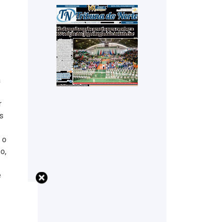
a
r
s
 o
o,
e
5,