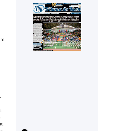
com
,
a
m
io.
ir