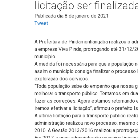
licitação ser finaliza
Publicada dia 8 de janeiro de 2021
Tweet
A Prefeitura de Pindamonhangaba realizou o ad
a empresa Viva Pinda, prorrogando até 31/12/2
município.
A medida foi necessária para que a população n
assim o município consiga finalizar o processo l
exploração dos serviços.
“Toda população sabe do empenho que nossa ges
melhorar o transporte público. Tentamos em du
fazer as correções. Agora estamos retomando e
iremos efetivar a licitação”, afirmou o prefeito 
A última licitação para o transporte público re
administração realizou novo processo, mesmo o T
2010. A Gestão 2013/2016 realizou a prorrogaçã
Em 2017, a nova administração municipal iniciou 