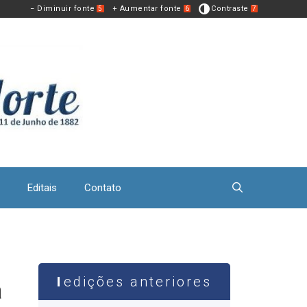
− Diminuir fonte
+ Aumentar fonte
Contraste
5
6
7
Editais
Contato
edições anteriores
a