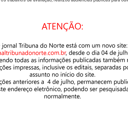
resa especializada na área de transporte para desenvolver
ência para a licitação. Com o estudo finalizado em novembro de
de 24 de junho de 2019, com ato de justificativa de outorga para
o edital.
do Estado de São Paulo suspendeu o processo licitatório
ão em fase final de avaliação para lançamento em breve do novo
 não podemos deixar o município sem nenhuma empresa, por is
este período, finalizarmos o processo de escolha da empresa
alização do processo licitatório, a empresa vencedora ainda ter
iva atividade de transporte coletivo no município.
revê reajuste anual da passagem e o reequilíbrio do valor sempr
do no ano de 2020 e os impactos da pandemia influenciaram de
m a passagem em Pinda segue com o mesmo valor há mais de dois