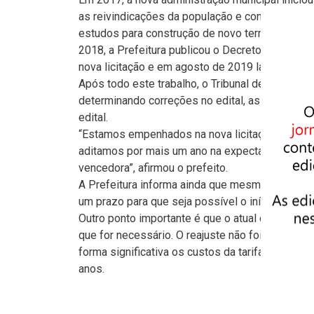
as reivindicações da população e contratou emp
estudos para construção de novo termo de refer
2018, a Prefeitura publicou o Decreto Nº 5.659, 
nova licitação e em agosto de 2019 lançou o nov
Após todo este trabalho, o Tribunal de Contas 
determinando correções no edital, as quais est
edital.
“Estamos empenhados na nova licitação, porém
aditamos por mais um ano na expectativa de, n
vencedora”, afirmou o prefeito.
A Prefeitura informa ainda que mesmo após a re
um prazo para que seja possível o início da efet
Outro ponto importante é que o atual contrato p
que for necessário. O reajuste não foi realiza
forma significativa os custos da tarifa, poré
anos.