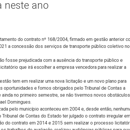
da neste ano
itamento do contrato nº 168/2004, firmado em gestão anterior 
021 a concessão dos serviços de transporte público coletivo no
ão fosse prejudicada com a ausência do transporte público e
icitatório que irá escolher a empresa vencedora para realizar a
tão tem em realizar uma nova licitação e um novo plano para
as oportunidades e fomos obrigados pelo Tribunal de Contas a
 ainda no primeiro semestre, se não tivermos novos obstáculos
Isael Domingues.
alizada pelo município aconteceu em 2004 e, desde então, nenhum
ribunal de Contas do Estado ter julgado o contrato irregular e
o do contrato em 2014 e 2015 sem realizar o processo licitatór
os trabalhos de avaliação, realizou audiências públicas para ouv