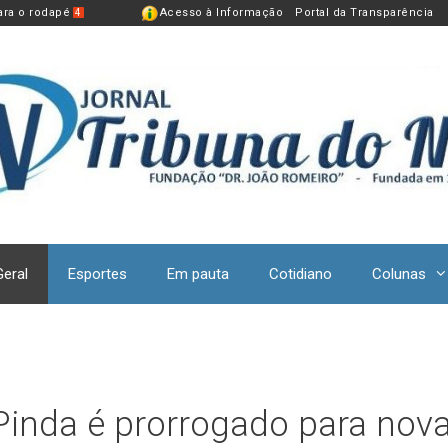
para o rodapé
Acesso à Informação
Portal da Transparência
4
Geral
Esportes
Em pauta
Cotidiano
Colunas
Pinda é prorrogado para nov