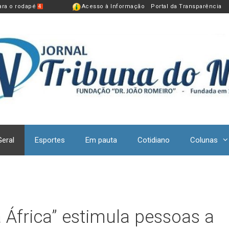
para o rodapé
Acesso à Informação
Portal da Transparência
4
Geral
Esportes
Em pauta
Cotidiano
Colunas
 África” estimula pessoas a