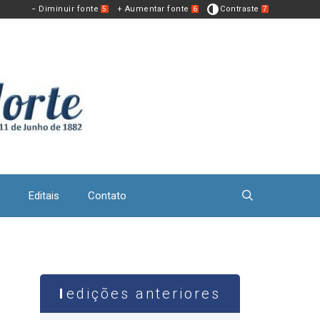
− Diminuir fonte
+ Aumentar fonte
Contraste
5
6
7
Editais
Contato
edições anteriores