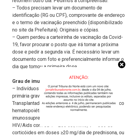
retornem outro dia. Pedimos a compreensão.
– Todos precisam levar um documento de
identificação (RG ou CPF), comprovante de endereço
e o termo de vacinação preenchido (disponibilizado
no site da Prefeitura). Originais e cópias.
– Quem perdeu a carteirinha de vacinação da Covid-
19, favor procurar o posto que irá tomar a próxima
dose e pedir a segunda via. É necessário levar um
documento com foto e preferencialmente informar o
dia que tomou a primeira dose.
Grau de imunossupressão
– Indivíduos que possuam: I – Imunodeficiência
primária grave; II – Quimioterapia para câncer; III –
Transplantados de órgão sólido ou de células tronco
hematopoiéticas (TCTH) em uso de drogas
imunossupressoras; IV – Pessoas vivendo com
HIV/Aids com CD4 < 200 cel/mm3; V – Uso de
corticóides em doses ≥20 mg/dia de prednisona, ou