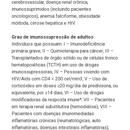
cerebrovascular, doença renal crônica,
imunossuprimidos (incluindo pacientes
oncológicos), anemia falciforme, obesidade
mórbida, cirrose hepática e HIV.
Grau de imunossupressão de adultos
Indivíduos que possuam: I – Imunodeficiência
primária grave; II – Quimioterapia para câncer; III –
Transplantados de órgão sólido ou de células tronco
hematopoiéticas (TCTH) em uso de drogas
imunossupressoras; IV – Pessoas vivendo com
HIV/Aids com CD4 < 200 cel/mm3; V – Uso de
corticóides em doses ≥20 mg/dia de prednisona, ou
equivalente, por ≥14 dias; VI – Uso de drogas
modificadoras da resposta imune*; VII – Pacientes
em terapia renal substitutiva (hemodiálise); VIII –
Pacientes com doenças imunomediadas
inflamatórias crônicas (reumatológicas, auto
inflamatórias, doenças intestinais inflamatórias);