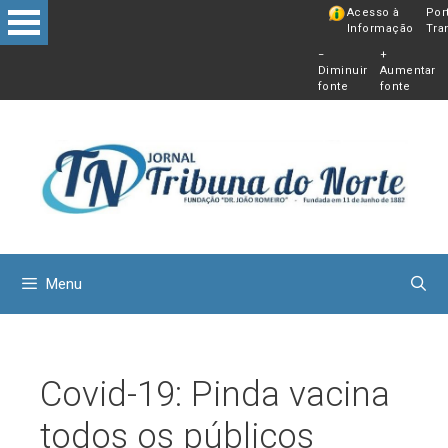
Pular
Acesso à
Por
Informação
Tra
para
−
+
o
Diminuir
Aumentar
conteú
fonte
fonte
Menu
Covid-19: Pinda vacina
todos os públicos