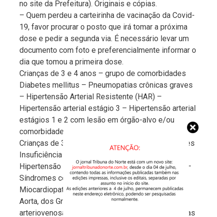
no site da Prefeitura). Originais e cópias.
– Quem perdeu a carteirinha de vacinação da Covid-
19, favor procurar o posto que irá tomar a próxima
dose e pedir a segunda via. É necessário levar um
documento com foto e preferencialmente informar o
dia que tomou a primeira dose.
Crianças de 3 e 4 anos – grupo de comorbidades
Diabetes mellitus – Pneumopatias crônicas graves
– Hipertensão Arterial Resistente (HAR) –
Hipertensão arterial estágio 3 – Hipertensão arterial
estágios 1 e 2 com lesão em órgão-alvo e/ou
comorbidade.
Crianças de 3 e 4 anos – Doenças cardiovasculares
Insuficiência cardíaca (IC) – Cor-pulmonale e
Hipertensão pulmonar – Cardiopatia hipertensiva –
Síndromes coronarianas – Valvopatias –
Miocardiopatias e Pericardiopatias – Doenças da
Aorta, dos Grandeds Vasos e Fístulas
arteriovenosas – Arritmias cardíacas – Cardiopatias