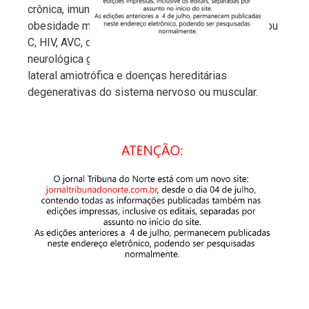
crônica, imunossuprimidos, anemia falciforme,
obesidade mórbida, cirrose hepática/cirrose A, B ou
C, HIV, AVC, doenças neurológicas, deficiência
neurológica grave, esclerose múltipla, esclerose
lateral amiotrófica e doenças hereditárias
degenerativas do sistema nervoso ou muscular.