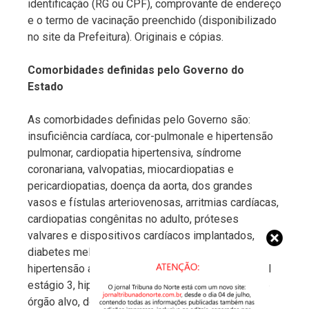
identificação (RG ou CPF), comprovante de endereço
e o termo de vacinação preenchido (disponibilizado
no site da Prefeitura). Originais e cópias.
Comorbidades definidas pelo Governo do
Estado
As comorbidades definidas pelo Governo são:
insuficiência cardíaca, cor-pulmonale e hipertensão
pulmonar, cardiopatia hipertensiva, síndrome
coronariana, valvopatias, miocardiopatias e
pericardiopatias, doença da aorta, dos grandes
vasos e fístulas arteriovenosas, arritmias cardíacas,
cardiopatias congênitas no adulto, próteses
valvares e dispositivos cardíacos implantados,
diabetes mellitus, pneumopatias crônicas graves,
hipertensão arterial resistente, hipertensão arterial
estágio 3, hipertensão estágios 1 e 2 com lesão e
órgão alvo, doença cerebrovascular, doença renal