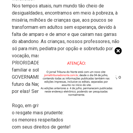
Nos tempos atuais, num mundo tão cheio de
desigualdades, encontramos em meio à pobreza, à
miséria, milhões de crianças que, aos poucos se
transformam em adultos sem esperança, devido à
falta de amparo e de amor e que cairam nas garras
do abandono. As crianças, nossos professores, não
só para mim, pediatra por opção e sobretudo por
vocação, mas, para todos ,têm que ser
PRIORIDADE!PRIORIDADE individual, coletiva,
familiar e sobretudo governamental! POLÍTICAS
GOVERNAMENTAIS PARA AS NOSSAS CRIANÇAS, o
futuro da Nação Brasileira! Elevemos a nossa voz
por elas! Sem demagogias! Sem hipocrisias!
Rogo, em gritos reprimidos,
o resgate mais prudente:
os menores respeitados
com seus direitos de gente!