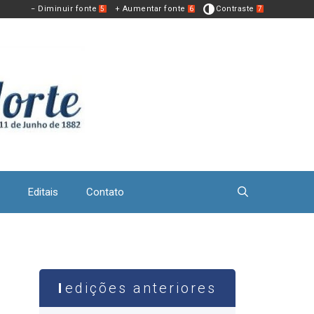
− Diminuir fonte
+ Aumentar fonte
Contraste
5
6
7
Editais
Contato
edições anteriores