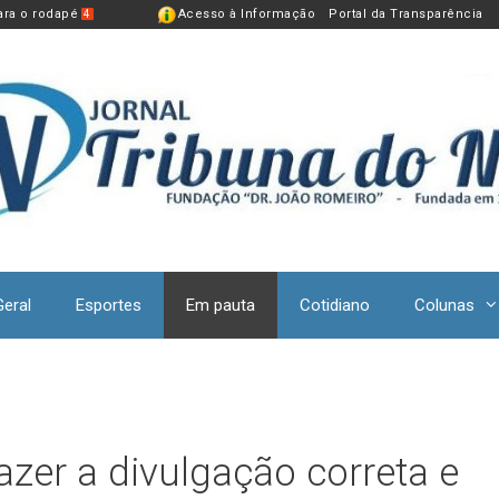
para o rodapé
Acesso à Informação
Portal da Transparência
4
Geral
Esportes
Em pauta
Cotidiano
Colunas
zer a divulgação correta e