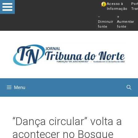
Pular
Acesso à
Por
Informação
Tra
para
−
+
o
Diminuir
Aumentar
conteú
fonte
fonte
Menu
“Dança circular” volta a
acontecer no Bosque