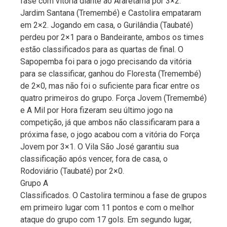
fase com vitória diante ao Araretama por 3×2.
Jardim Santana (Tremembé) e Castolira empataram
em 2×2. Jogando em casa, o Gurilândia (Taubaté)
perdeu por 2×1 para o Bandeirante, ambos os times
estão classificados para as quartas de final. O
Sapopemba foi para o jogo precisando da vitória
para se classificar, ganhou do Floresta (Tremembé)
de 2×0, mas não foi o suficiente para ficar entre os
quatro primeiros do grupo. Força Jovem (Tremembé)
e A Mil por Hora fizeram seu último jogo na
competição, já que ambos não classificaram para a
próxima fase, o jogo acabou com a vitória do Força
Jovem por 3×1. O Vila São José garantiu sua
classificação após vencer, fora de casa, o
Rodoviário (Taubaté) por 2×0.
Grupo A
Classificados. O Castolira terminou a fase de grupos
em primeiro lugar com 11 pontos e com o melhor
ataque do grupo com 17 gols. Em segundo lugar,