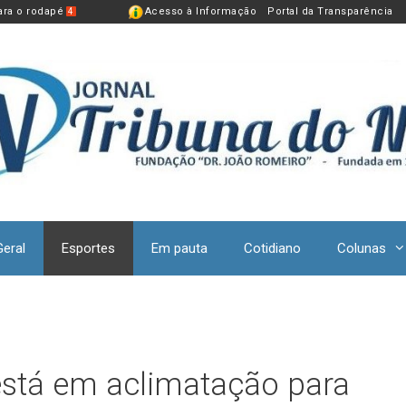
para o rodapé
Acesso à Informação
Portal da Transparência
4
Geral
Esportes
Em pauta
Cotidiano
Colunas
 está em aclimatação para