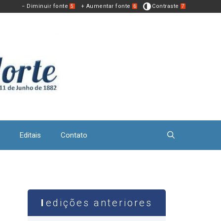
− Diminuir fonte
+ Aumentar fonte
Contraste
5
6
7
Editais
Contato
edições anteriores