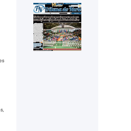
des
s,