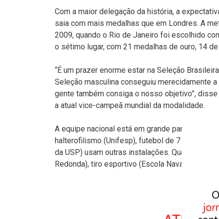
Com a maior delegação da história, a expectati
saia com mais medalhas que em Londres. A meta
2009, quando o Rio de Janeiro foi escolhido c
o sétimo lugar, com 21 medalhas de ouro, 14 de 
“É um prazer enorme estar na Seleção Brasileir
Seleção masculina conseguiu merecidamente a m
gente também consiga o nosso objetivo”, disse 
a atual vice-campeã mundial da modalidade.
A equipe nacional está em grande parte dividi
halterofilismo (Unifesp), futebol de 7 (CT do S
da USP) usam outras instalações. Quatro esporte
Redonda), tiro esportivo (Escola Naval) vela (C