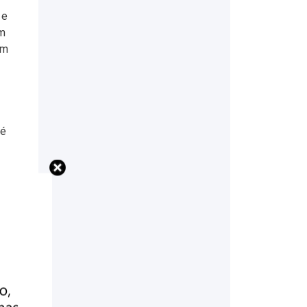
 e
em
om
 é
ca