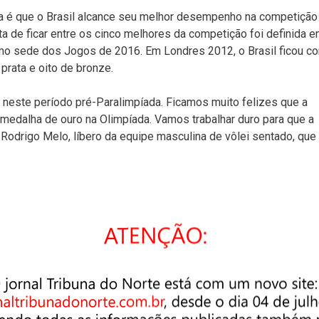
va é que o Brasil alcance seu melhor desempenho na competição
 de ficar entre os cinco melhores da competição foi definida 
omo sede dos Jogos de 2016. Em Londres 2012, o Brasil ficou c
prata e oito de bronze.
a neste período pré-Paralimpíada. Ficamos muito felizes que a
edalha de ouro na Olimpíada. Vamos trabalhar duro para que a
Rodrigo Melo, líbero da equipe masculina de vôlei sentado, que
da em São Paulo. Treze modalidades se preparam no CT, enquanto
ão Paulo Futebol Clube, em Cotia), canoagem e remo (Raia Olímpi
s estão no Rio de Janeiro: vôlei sentado feminino (Volta
lube Charitas) e basquete em cadeira de rodas (ANDEF).