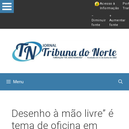
Pular
Acesso à
Por
Informação
Tra
para
−
+
o
Diminuir
Aumentar
conteú
fonte
fonte
Menu
Desenho à mão livre” é
tema de oficina em