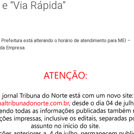
e “Via Rápida”
refeitura está alterando o horário de atendimento para MEI –
ida Empresa.
MEI será de segunda a sexta-feira, das 14 às 17 horas. E o
ras, das 8h às 12h e das 14 às 17 horas.
 Econômico, Álvaro Staut, a medida visa a melhoria no
 aos usuários do Sistema Via Rápida Empresa.