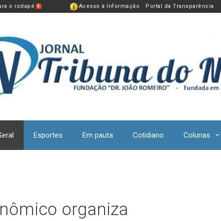
para o rodapé
Acesso à Informação
Portal da Transparência
4
Geral
Esportes
Em pauta
Cotidiano
Colunas
nômico organiza