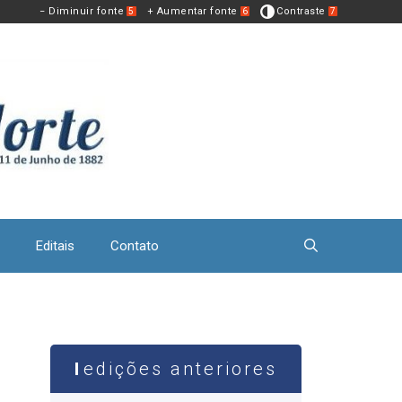
− Diminuir fonte
+ Aumentar fonte
Contraste
5
6
7
Editais
Contato
edições anteriores