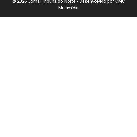
© 2026 Jornal Tribuna do Norte • Desenvolvido por
CMC
Multimídia