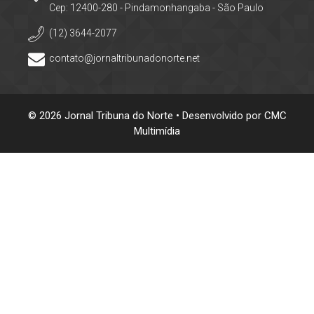
Cep: 12400-280 - Pindamonhangaba - São Paulo
(12) 3644-2077
contato@jornaltribunadonorte.net
© 2026 Jornal Tribuna do Norte • Desenvolvido por
CMC
Multimídia