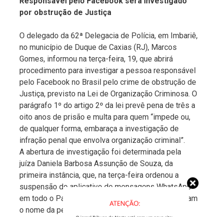
Responsável pelo Facebook será investigado
por obstrução de Justiça
O delegado da 62ª Delegacia de Polícia, em Imbariê,
no município de Duque de Caxias (RJ), Marcos
Gomes, informou na terça-feira, 19, que abrirá
procedimento para investigar a pessoa responsável
pelo Facebook no Brasil pelo crime de obstrução de
Justiça, previsto na Lei de Organização Criminosa. O
parágrafo 1º do artigo 2º da lei prevê pena de três a
oito anos de prisão e multa para quem “impede ou,
de qualquer forma, embaraça a investigação de
infração penal que envolva organização criminal”.
A abertura de investigação foi determinada pela
juíza Daniela Barbosa Assunção de Souza, da
primeira instância, que, na terça-feira ordenou a
suspensão do aplicativo de mensagens WhatsApp
em todo o País. A juíza e o delegado não informaram
o nome da pessoa que será investigada por