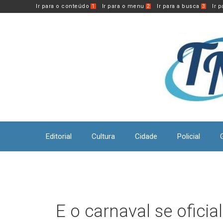
Pular
Ir para o conteúdo
Ir para o menu
Ir para a busca
Ir 
1
2
3
para
o
conteúdo
Editorial
Cultura
Cidade
Policial
E o carnaval se oficial