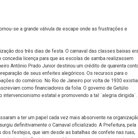
 tornou-se a grande válvula de escape onde as frustrações e
ização dos três dias de festa. O carnaval das classes baixas er
ão concedia licença para que as escolas de samba realizassem
neiro Antônio Prado Junior destinou um crédito de quarenta cont
preparação de seus enfeites alegóricos. Os recursos para o
ações do comércio. No Rio de Janeiro por volta de 1930 existia
nscreviam como financiadores da folia. O governo de Getúlio
 intervencionismo estatal e promovendo a tal ¨alegria dirigida¨.
ssaram a ter um papel cada vez mais absorvente na organizaçã
urgiu definitivamente o Carnaval oficializado. A Prefeitura, pela
 dos festejos, que iam desde as batalhas de confete nas ruas,