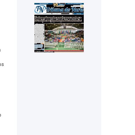
a
os
o