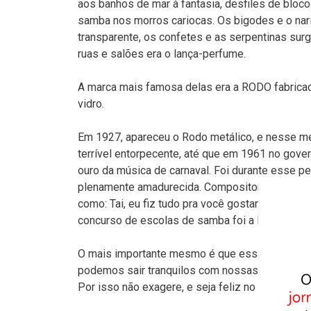
aos banhos de mar à fantasia, desfiles de bloco
samba nos morros cariocas. Os bigodes e o nari
transparente, os confetes e as serpentinas su
ruas e salões era o lança-perfume.
A marca mais famosa delas era a RODO fabricad
vidro.
Em 1927, apareceu o Rodo metálico, e nesse me
terrível entorpecente, até que em 1961 no gover
ouro da música de carnaval. Foi durante esse 
plenamente amadurecida. Compositores como La
como: Tai, eu fiz tudo pra você gostar de mim, 
concurso de escolas de samba foi a Mangueira 
O mais importante mesmo é que essa festa sej
podemos sair tranquilos com nossas famílias para
Por isso não exagere, e seja feliz no Carnaval 2