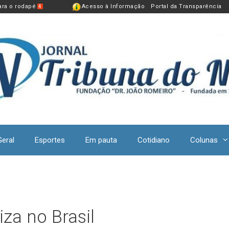
para o rodapé
Acesso à Informação
Portal da Transparência
4
Geral
Esportes
Em pauta
Cotidiano
Colunas
iza no Brasil