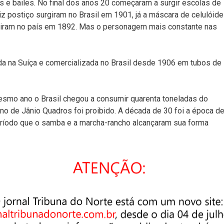
s e bailes. No final dos anos 20 começaram a surgir escolas de
z postiço surgiram no Brasil em 1901, já a máscara de celulóide
rgiram no país em 1892. Mas o personagem mais constante nas
a na Suíça e comercializada no Brasil desde 1906 em tubos de
smo ano o Brasil chegou a consumir quarenta toneladas do
no de Jânio Quadros foi proibido. A década de 30 foi a época d
período que o samba e a marcha-rancho alcançaram sua forma
martine Babo, Noel Rosa, Ari Barroso criaram músicas eternas
Teu cabelo não nega Mulata e outras. A vencedora do primeiro
em 1932, em 1935 nasceria a Portela.
a comemorada com responsabilidade e respeito, só assim
 “curtir “o carnaval.
023!