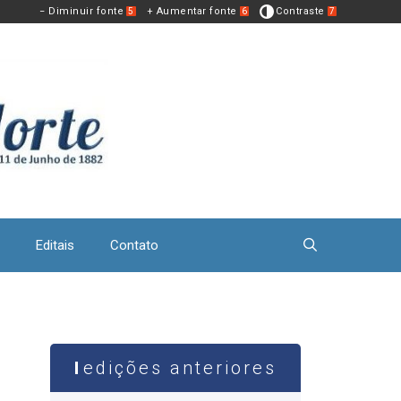
− Diminuir fonte
+ Aumentar fonte
Contraste
5
6
7
Editais
Contato
edições anteriores