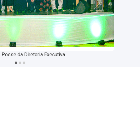
o Piorino, Vice Presidente e Presidente reeleitos
Posse do Conselho Deliberativo
 Posse da Diretoria Executiva