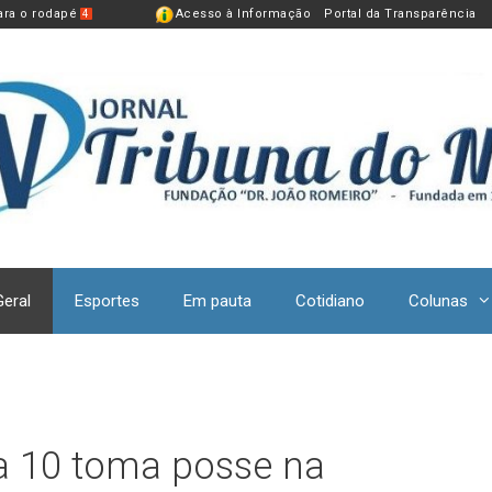
para o rodapé
Acesso à Informação
Portal da Transparência
4
Geral
Esportes
Em pauta
Cotidiano
Colunas
a 10 toma posse na