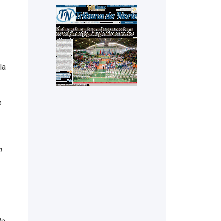
la
e
a
m
da