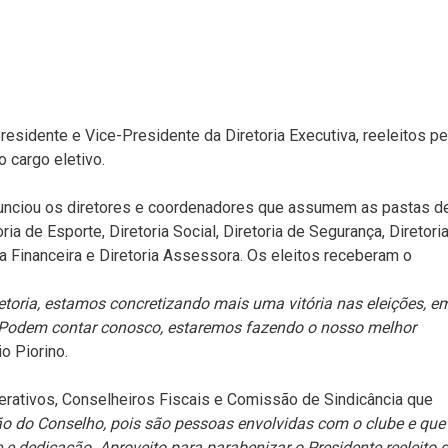
 Presidente e Vice-Presidente da Diretoria Executiva, reeleitos pe
 cargo eletivo.
anunciou os diretores e coordenadores que assumem as pastas d
toria de Esporte, Diretoria Social, Diretoria de Segurança, Diretori
ia Financeira e Diretoria Assessora. Os eleitos receberam o
toria, estamos concretizando mais uma vitória nas eleições, e
 Podem contar conosco, estaremos fazendo o nosso melhor
o Piorino.
ativos, Conselheiros Fiscais e Comissão de Sindicância que
ão do Conselho, pois são pessoas envolvidas com o clube e que
 dedicação. Aproveito para parabenizar o Presidente reeleito 