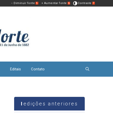
− Diminuir fonte
+ Aumentar fonte
Contraste
5
6
7
Editais
Contato
edições anteriores