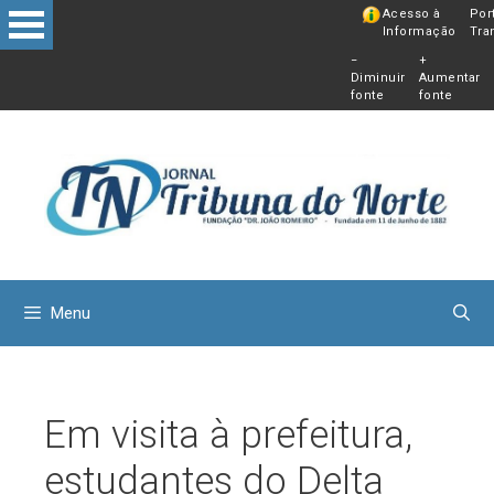
Pular
Acesso à
Por
Informação
Tra
para
−
+
o
Diminuir
Aumentar
conteú
fonte
fonte
Menu
Em visita à prefeitura,
estudantes do Delta