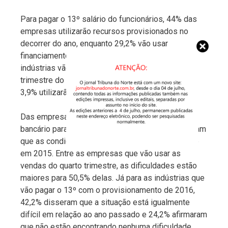
Para pagar o 13º salário do funcionários, 44% das
empresas utilizarão recursos provisionados no
decorrer do ano, enquanto 29,2% vão usar
financiamento de terceiros. Outros 21,5% das
indústrias vão aproveitar as vendas do último
trimestre do ano para pagar o 13º salário e ainda
3,9% utilizarão outras fontes de recursos.
Das empresas que vão utilizar financiamento
bancário para pagar o 13º salário, 73% consideraram
que as condições estão mais complicadas do que
em 2015. Entre as empresas que vão usar as
vendas do quarto trimestre, as dificuldades estão
maiores para 50,5% delas. Já para as indústrias que
vão pagar o 13º com o provisionamento de 2016,
42,2% disseram que a situação está igualmente
difícil em relação ao ano passado e 24,2% afirmaram
que não estão encontrando nenhuma dificuldade.