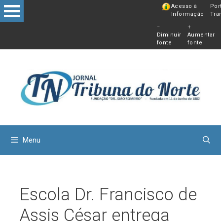
Pular
Acesso à
Por
Informação
Tra
para
−
+
o
Diminuir
Aumentar
conteú
fonte
fonte
Menu
Escola Dr. Francisco de
Assis César entrega