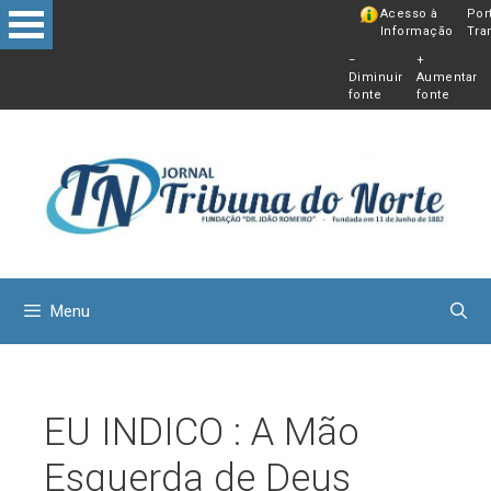
Pular
Acesso à
Por
Informação
Tra
para
−
+
o
Diminuir
Aumentar
conteú
fonte
fonte
Menu
EU INDICO : A Mão
Esquerda de Deus