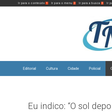
Pular
Ir para o conteúdo
Ir para o menu
Ir para a busca
Ir 
1
2
3
para
o
conteúdo
Editorial
Cultura
Cidade
Policial
Eu indico: “O sol depo