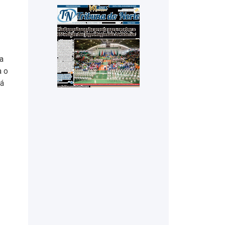
a
a o
rá