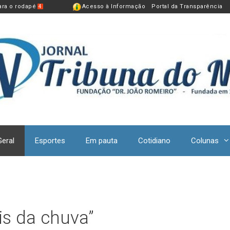
para o rodapé
Acesso à Informação
Portal da Transparência
4
Geral
Esportes
Em pauta
Cotidiano
Colunas
is da chuva”