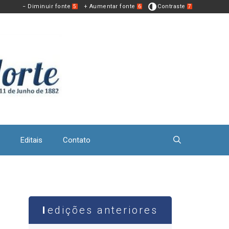
− Diminuir fonte
+ Aumentar fonte
Contraste
5
6
7
Editais
Contato
edições anteriores