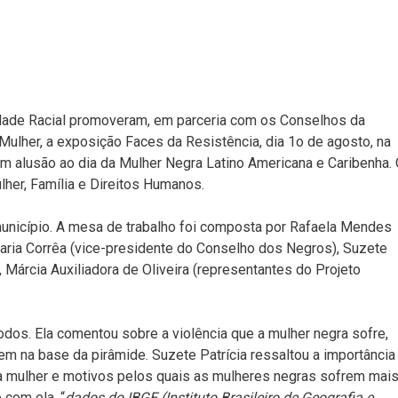
ade Racial promoveram, em parceria com os Conselhos da
Mulher, a exposição Faces da Resistência, dia 1o de agosto, na
 alusão ao dia da Mulher Negra Latino Americana e Caribenha.
lher, Família e Direitos Humanos.
município. A mesa de trabalho foi composta por Rafaela Mendes
aria Corrêa (vice-presidente do Conselho dos Negros), Suzete
 Márcia Auxiliadora de Oliveira (representantes do Projeto
dos. Ela comentou sobre a violência que a mulher negra sofre,
rem na base da pirâmide. Suzete Patrícia ressaltou a importância
a mulher e motivos pelos quais as mulheres negras sofrem mai
 com ela, “
dados do IBGE (Instituto Brasileiro de Geografia e