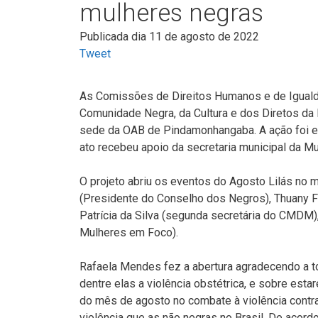
mulheres negras
Publicada dia 11 de agosto de 2022
Tweet
As Comissões de Direitos Humanos e de Iguald
Comunidade Negra, da Cultura e dos Diretos da 
sede da OAB de Pindamonhangaba. A ação foi em
ato recebeu apoio da secretaria municipal da Mu
O projeto abriu os eventos do Agosto Lilás no 
(Presidente do Conselho dos Negros), Thuany F
Patrícia da Silva (segunda secretária do CMDM),
Mulheres em Foco).
Rafaela Mendes fez a abertura agradecendo a to
dentre elas a violência obstétrica, e sobre esta
do mês de agosto no combate à violência contr
violência que as não negras no Brasil. De acordo