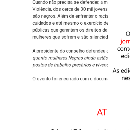
Quando não precisa se defender, a mulher neg
Violência, dos cerca de 30 mil jovens entre 15
são negros. Além de enfrentar o racismo enraizad
cuidados e até mesmo o exercício de ser quem se
públicas que garantam os direitos das mulheres
mulheres que sofrem e são silenciadas.
A presidente do conselho defendeu a lei de cota
quanto mulheres Negras ainda estão sujeitas à
postos de trabalho precários e vivendo em lug
O evento foi encerrado com o documentário das