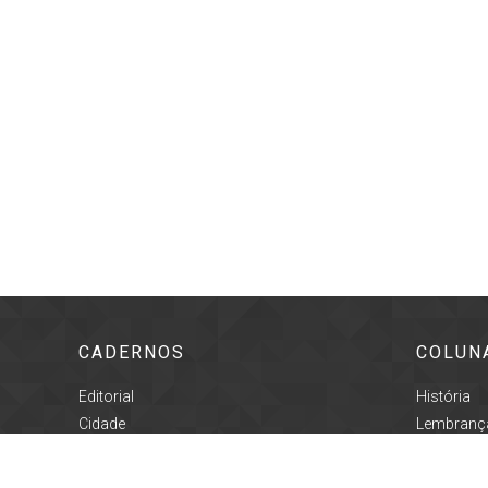
CADERNOS
COLUN
Editorial
História
Cidade
Lembrança
Geral
Proseand
Cultura
Registro C