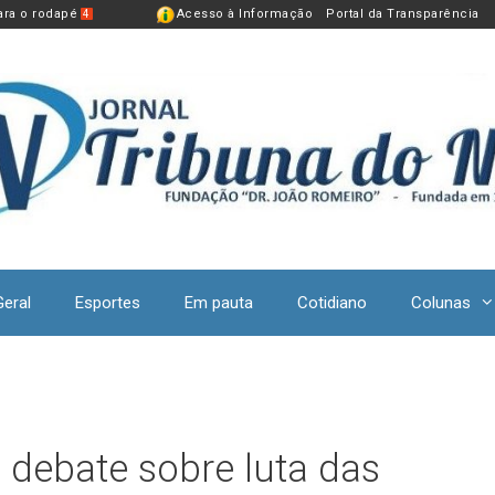
para o rodapé
Acesso à Informação
Portal da Transparência
4
Geral
Esportes
Em pauta
Cotidiano
Colunas
’ debate sobre luta das