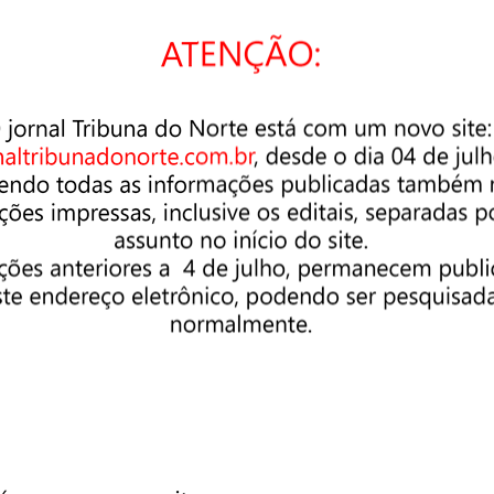
ra tem que defender os seus. Também de acordo com o Mapa da
 e 29 anos assassinados por ano no Brasil, 93% são homens e 7
o que se reflete todos os dias, que lhe priva direitos, afetos,
 é. Diante de tal realidade é necessário haver luta por política
 negras e façam valer, como também fazer ecoar o grito de
s que está prevista para ser votada este ano. Ela destacou “
o
s piores condições de trabalho, menores salários, ocupando
ares sem condições básicas de moradia e sustentabilidade
”.
 mulheres negras em foco e com a disposição de fotos.