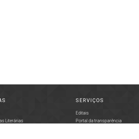
AS
SERVIÇOS
Editais
s Literárias
Portal da transparência
o
Acesso à informação
ultural
Prefeitura de Pindamonhangaba