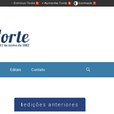
− Diminuir fonte
+ Aumentar fonte
Contraste
5
6
7
Editais
Contato
edições anteriores