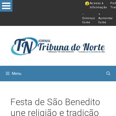
Pular
Acesso à
Por
Informação
Tra
para
−
+
o
Diminuir
Aumentar
conteú
fonte
fonte
Menu
Festa de São Benedito
une religião e tradição