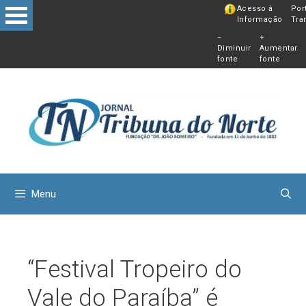
Pular
Acesso à
Por
Informação
Tra
para
−
+
o
Diminuir
Aumentar
conteú
fonte
fonte
Menu
“Festival Tropeiro do
Vale do Paraíba” é