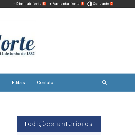
− Diminuir fonte
+ Aumentar fonte
Contraste
5
6
7
Editais
Contato
edições anteriores