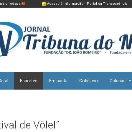
para o rodapé
Acesso à Informação
Portal da Transparência
4
Geral
Esportes
Em pauta
Cotidiano
Colunas
ival de VôleI”