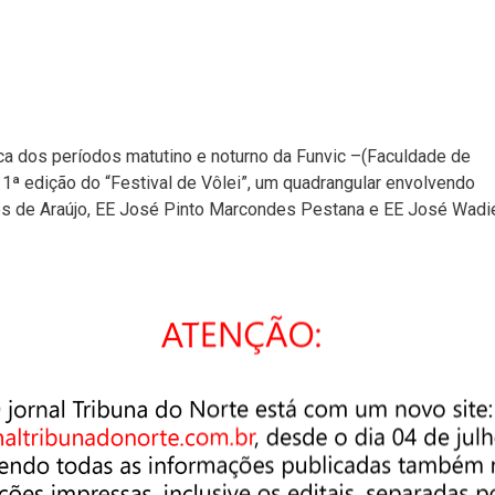
ca dos períodos matutino e noturno da Funvic –(Faculdade de
1ª edição do “Festival de Vôlei”, um quadrangular envolvendo
es de Araújo, EE José Pinto Marcondes Pestana e EE José Wadi
cordo com o regulamento, era obrigatório que cada equipe
 e que em quadra a quantidade de meninos e meninas fosse a
s de um set de 25 pontos. A equipe obteve melhor desempenho
 as partidas, esse não era o objetivo do evento. O intuito era
o o ambiente competitivo mais amigável.