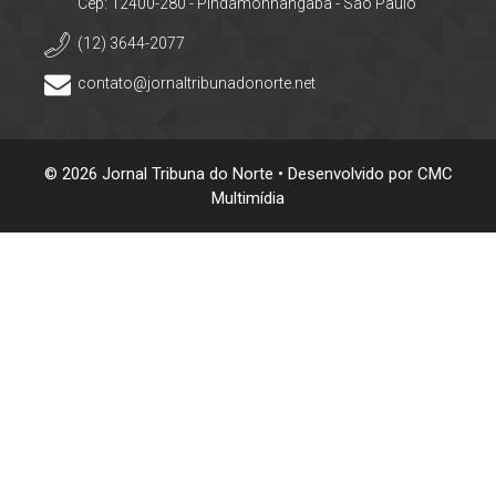
Cep: 12400-280 - Pindamonhangaba - São Paulo
(12) 3644-2077
contato@jornaltribunadonorte.net
© 2026 Jornal Tribuna do Norte • Desenvolvido por
CMC
Multimídia