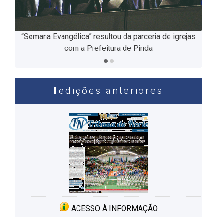
“Semana Evangélica” resultou da parceria de igrejas
Programação do evento contou com cultos locais e
com a Prefeitura de Pinda
shows
edições anteriores
ACESSO À INFORMAÇÃO