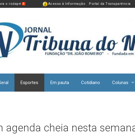
para o rodapé
Acesso à Informação
Portal da Transparência
4
Geral
Esportes
Em pauta
Cotidiano
Colunas
em agenda cheia nesta seman