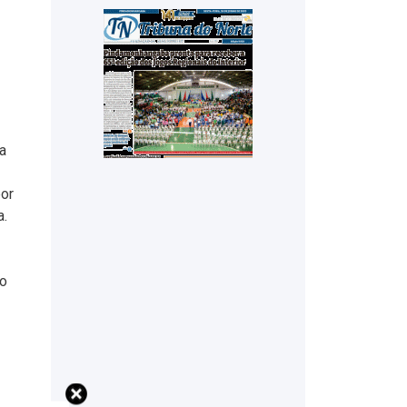
a
por
a.
do