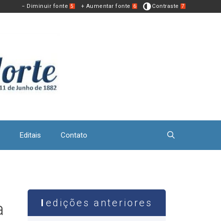
− Diminuir fonte
+ Aumentar fonte
Contraste
5
6
7
Editais
Contato
edições anteriores
a