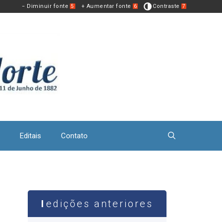
− Diminuir fonte
+ Aumentar fonte
Contraste
5
6
7
Editais
Contato
edições anteriores