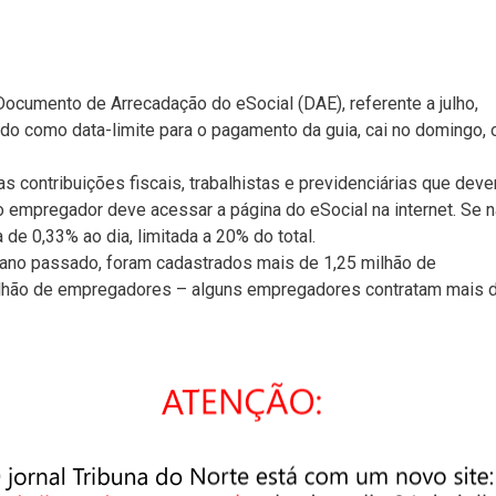
ocumento de Arrecadação do eSocial (DAE), referente a julho,
ado como data-limite para o pagamento da guia, cai no domingo, 
 contribuições fiscais, trabalhistas e previdenciárias que dev
 o empregador deve acessar a página do eSocial na internet. Se 
de 0,33% ao dia, limitada a 20% do total.
no passado, foram cadastrados mais de 1,25 milhão de
ilhão de empregadores – alguns empregadores contratam mais 
único, a contribuição previdenciária, que varia de 8% a 11% da
buição patronal para a Previdência.
de Serviço (FGTS), 0,8% de seguro contra acidentes de trabalho,