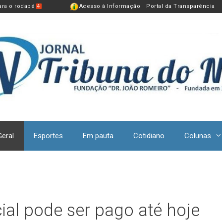
para o rodapé
Acesso à Informação
Portal da Transparência
4
Geral
Esportes
Em pauta
Cotidiano
Colunas
ial pode ser pago até hoje