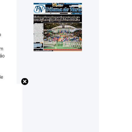
o
em
não
de