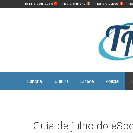
Pular
Ir para o conteúdo
Ir para o menu
Ir para a busca
Ir 
1
2
3
para
o
conteúdo
Editorial
Cultura
Cidade
Policial
Guia de julho do eSoc