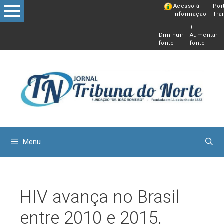
Pular
Acesso à
Por
Informação
Tra
para
−
+
o
Diminuir
Aumentar
conteú
fonte
fonte
Menu
HIV avança no Brasil
entre 2010 e 2015,