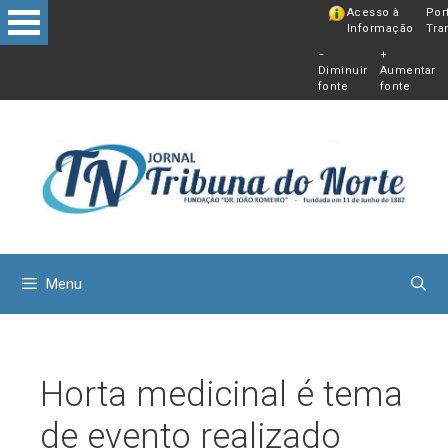
Pular
Acesso à
Por
Informação
Tra
para
−
+
o
Diminuir
Aumentar
conteú
fonte
fonte
Menu
Horta medicinal é tema
de evento realizado