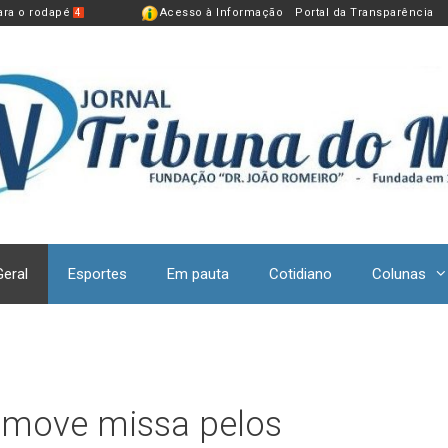
para o rodapé
Acesso à Informação
Portal da Transparência
4
Geral
Esportes
Em pauta
Cotidiano
Colunas
omove missa pelos