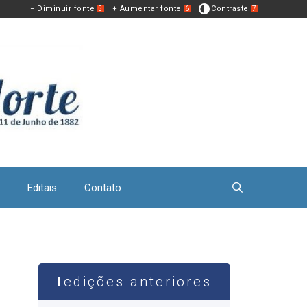
− Diminuir fonte
+ Aumentar fonte
Contraste
5
6
7
Editais
Contato
edições anteriores