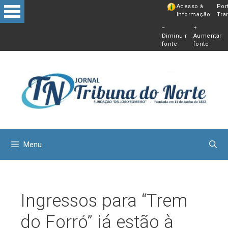
Pular
Acesso à
Por
Informação
Tra
para
−
+
o
Diminuir
Aumentar
conteú
fonte
fonte
Menu
Ingressos para “Trem
do Forró” já estão à