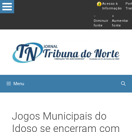
Pular
Acesso à
Por
Informação
Tra
para
−
+
o
Diminuir
Aumentar
conteú
fonte
fonte
Menu
Jogos Municipais do
Idoso se encerram com