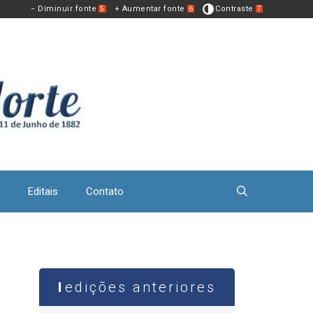
− Diminuir fonte
+ Aumentar fonte
Contraste
5
6
7
Editais
Contato
edições anteriores