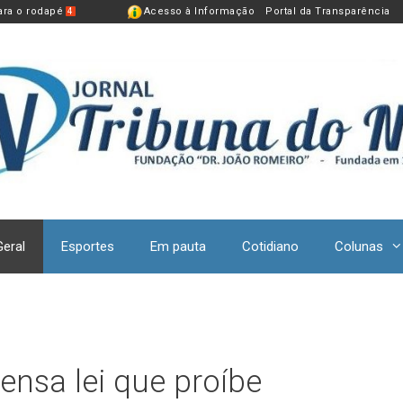
para o rodapé
Acesso à Informação
Portal da Transparência
4
Geral
Esportes
Em pauta
Cotidiano
Colunas
nsa lei que proíbe