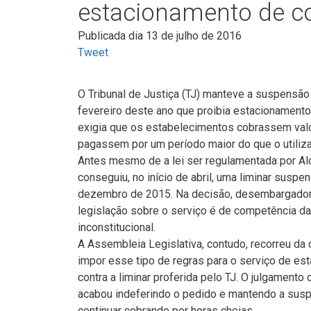
estacionamento de cob
Publicada dia 13 de julho de 2016
Tweet
O Tribunal de Justiça (TJ) manteve a suspensã
fevereiro deste ano que proibia estacionamentos
exigia que os estabelecimentos cobrassem valor
pagassem por um período maior do que o utiliza
Antes mesmo de a lei ser regulamentada por Al
conseguiu, no início de abril, uma liminar suspe
dezembro de 2015. Na decisão, desembargador T
legislação sobre o serviço é de competência da 
inconstitucional.
A Assembleia Legislativa, contudo, recorreu d
impor esse tipo de regras para o serviço de es
contra a liminar proferida pelo TJ. O julgament
acabou indeferindo o pedido e mantendo a sus
continuar cobrando por horas cheias.