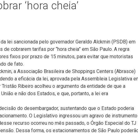
rar ‘hora cheia’
o da lei sancionada pelo governador Geraldo Alckmin (PSDB) em
 de cobrarem tarifas por “hora cheia” em São Paulo. A regra
es fixos por prazo de 15 minutos, para evitar que motoristas
do de fato.
ckmin, a Associação Brasileira de Shoppings Centers (Abrasce)
ndendo a eficácia da lei, aprovada pela Assembleia Legislativa e
ristão Ribeiro acolheu o argumento da entidade de que a
União e não dos Estados, e que, portanto, a lei era
a decisão do desembargador, sustentando que o Estado poderia
tacionamento. O Legislativo ingressou um agravo de instrumento
o desse recurso ocorreu no mês passado, o Órgão Especial do TJ
pensão. Dessa forma, os estacionamentos de São Paulo poderã