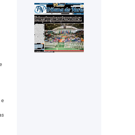
e
 e
as