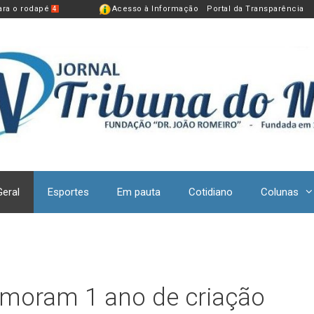
para o rodapé
Acesso à Informação
Portal da Transparência
4
Geral
Esportes
Em pauta
Cotidiano
Colunas
emoram 1 ano de criação