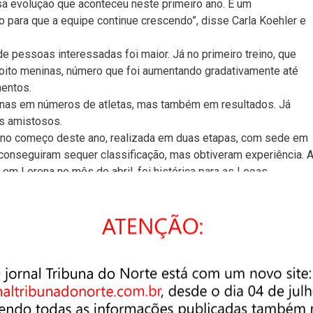
sa evolução que aconteceu neste primeiro ano. É um
para que a equipe continue crescendo”, disse Carla Koehler e
e pessoas interessadas foi maior. Já no primeiro treino, que
 oito meninas, número que foi aumentando gradativamente até
mentos.
enas em números de atletas, mas também em resultados. Já
s amistosos.
a no começo deste ano, realizada em duas etapas, com sede em
onseguiram sequer classificação, mas obtiveram experiência. 
m Lorena no mês de abril, foi histórica para as Leoas,
segundo lugar.
m novo treinador, Élcio Oliveira, que também é jogador do Pind
Vale. O time também tem uma nova capitã, Luana Menezes, que
das pelo time para assistirem aos treinos que acontecem às
ábados, às 16 horas.