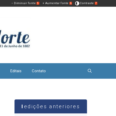
− Diminuir fonte
+ Aumentar fonte
Contraste
5
6
7
Editais
Contato
edições anteriores