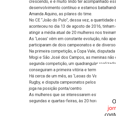
crescendo, e é muito lindo ter acompanhado es
desenvolvimento contínuo e estamos batalhando 
Amanda Aquino, as pilares do time.
No CE “João do Pulo”, dessa vez, a quantidade d
aconteceu no dia 13 de agosto de 2016, tinham
atingir a média atual de 20 mulheres nos treina
As ‘Leoas’ vêm em constante evolução, não ap
participaram de dois campeonatos e de diverso
Na primeira competição, a Copa Vale, disputad
Mogi e São José dos Campos, as meninas não c
segunda competição, um quadrangular realizado e
conseguiram a primeira vitória e terminaram em 
Há cerca de um mês, as ‘Leoas do Vale’ estão co
Rugby, e disputa campeonatos pelos Leões do 
joga na posição ponta/centro.
As mulheres que se interessarem estão convida
segundas e quartas-feiras, às 20 horas, e aos s