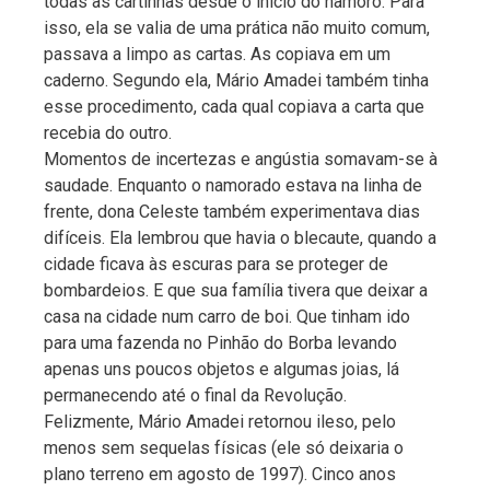
todas as cartinhas desde o início do namoro. Para
isso, ela se valia de uma prática não muito comum,
passava a limpo as cartas. As copiava em um
caderno. Segundo ela, Mário Amadei também tinha
esse procedimento, cada qual copiava a carta que
recebia do outro.
Momentos de incertezas e angústia somavam-se à
saudade. Enquanto o namorado estava na linha de
frente, dona Celeste também experimentava dias
difíceis. Ela lembrou que havia o blecaute, quando a
cidade ficava às escuras para se proteger de
bombardeios. E que sua família tivera que deixar a
casa na cidade num carro de boi. Que tinham ido
para uma fazenda no Pinhão do Borba levando
apenas uns poucos objetos e algumas joias, lá
permanecendo até o final da Revolução.
Felizmente, Mário Amadei retornou ileso, pelo
menos sem sequelas físicas (ele só deixaria o
plano terreno em agosto de 1997). Cinco anos