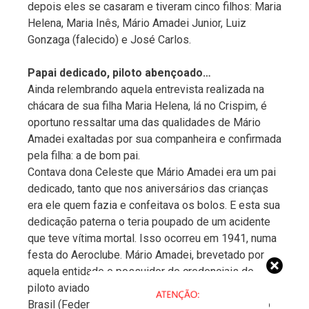
depois eles se casaram e tiveram cinco filhos: Maria
Helena, Maria Inês, Mário Amadei Junior, Luiz
Gonzaga (falecido) e José Carlos.
Papai dedicado, piloto abençoado…
Ainda relembrando aquela entrevista realizada na
chácara de sua filha Maria Helena, lá no Crispim, é
oportuno ressaltar uma das qualidades de Mário
Amadei exaltadas por sua companheira e confirmada
pela filha: a de bom pai.
Contava dona Celeste que Mário Amadei era um pai
dedicado, tanto que nos aniversários das crianças
era ele quem fazia e confeitava os bolos. E esta sua
dedicação paterna o teria poupado de um acidente
que teve vítima mortal. Isso ocorreu em 1941, numa
festa do Aeroclube. Mário Amadei, brevetado por
aquela entidade e possuidor de credenciais de
piloto aviador civil expedida pelo Aeroclube do
Brasil (Federation Aeronautique Internacionale), do