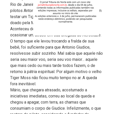
Rio de Janeiro, seria o parceiro do instrutor de
pilotos Antonio Bulcão Giudice num voo teste. Iriam
testar um Tiger Moss, aeronave que havia sido
doado pela Marinha Brasileira.
Aconteceu de a dedicação paterna de Amadei
ocasionar um atraso em sua chegada ao Aeroclube.
O tempo que ele levou trocando a fralda de sua
bebê, foi suficiente para que Antonio Giudice,
resolvesse subir sozinho. Mal sabia que aquele não
seria seu maior voo, seria seu voo maior… aquele
que mais cedo ou mais tarde todos fazem, o de
retorno à pátria espiritual. Por algum motivo o velho
Tiger Moss não ficou muito tempo no ar. A queda
fora inevitável.
Mário, que chegara atrasado, acostumado a
iniciativas imediatas, correu ao local da queda e
chegou a apagar, com terra, as chamas que
consumiam o corpo de Giudice. Infelizmente, o que