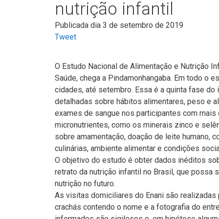
nutrição infantil
Publicada dia 3 de setembro de 2019
Tweet
O Estudo Nacional de Alimentação e Nutrição In
Saúde, chega a Pindamonhangaba. Em todo o est
cidades, até setembro. Essa é a quinta fase do i
detalhadas sobre hábitos alimentares, peso e a
exames de sangue nos participantes com mais
micronutrientes, como os minerais zinco e selê
sobre amamentação, doação de leite humano, c
culinárias, ambiente alimentar e condições socia
O objetivo do estudo é obter dados inéditos so
retrato da nutrição infantil no Brasil, que possa
nutrição no futuro.
As visitas domiciliares do Enani são realizada
crachás contendo o nome e a fotografia do entr
informados são sigilosos e, em hipótese algum