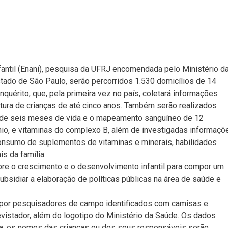
fantil (Enani), pesquisa da UFRJ encomendada pelo Ministério d
ado de São Paulo, serão percorridos 1.530 domicílios de 14
nquérito, que, pela primeira vez no país, coletará informações
ltura de crianças de até cinco anos. Também serão realizados
 de seis meses de vida e o mapeamento sanguíneo de 12
nio, e vitaminas do complexo B, além de investigadas informaçõ
onsumo de suplementos de vitaminas e minerais, habilidades
is da família.
bre o crescimento e o desenvolvimento infantil para compor um
 subsidiar a elaboração de políticas públicas na área de saúde e
s por pesquisadores de campo identificados com camisas e
evistador, além do logotipo do Ministério da Saúde. Os dados
a, os nomes das crianças ou dos seus responsáveis serão