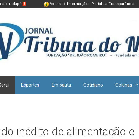
para o rodapé
Acesso à Informação
Portal da Transparência
4
Geral
Esportes
Em pauta
Cotidiano
Colunas
udo inédito de alimentação e