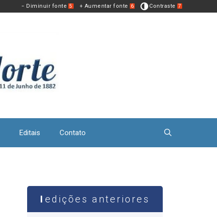
− Diminuir fonte
+ Aumentar fonte
Contraste
5
6
7
Editais
Contato
edições anteriores