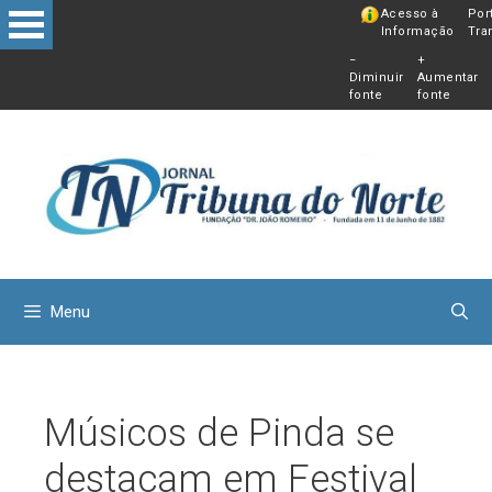
Pular
Acesso à
Por
Informação
Tra
para
−
+
o
Diminuir
Aumentar
conteú
fonte
fonte
Menu
Músicos de Pinda se
destacam em Festival