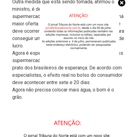
Outra medida que está sendo tomada, afirmou o
ministro, é de negociar com grandes redes de
supermercado para que busquem o produto onde há
maior oferta. Mas esta atitude é o que se espera e
deve ocorrer nas grandes redes, simplesmente para
conseguir um preço melhor e aumentar a margem de
lucro.
Agora é esperar até que o feijão de fora chegue aos
supermercados a preço acessível, para encher o
prato dos brasileiros de esperança. De acordo com
especialistas, o efeito real no bolso do consumidor
deve acontecer entre sete e 20 dias.
Agora não precisa colocar mais água, o bom é o
grão.