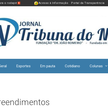
para o rodapé
Acesso à Informação
Portal da Transparência
4
Geral
Esportes
Em pauta
Cotidiano
Colunas
preendimentos