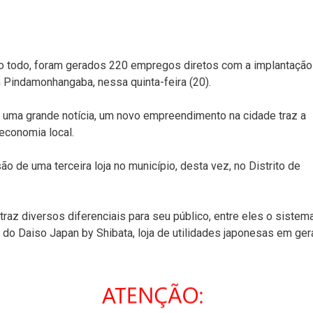
o todo, foram gerados 220 empregos diretos com a implantação
 Pindamonhangaba, nessa quinta-feira (20).
é uma grande notícia, um novo empreendimento na cidade traz a
economia local.
ão de uma terceira loja no município, desta vez, no Distrito de
raz diversos diferenciais para seu público, entre eles o sistem
lo do Daiso Japan by Shibata, loja de utilidades japonesas em gera
s atrelados ao empreendimento permitem a geração de mais
ar a livre concorrência: quem tem a ganhar com a variedade de