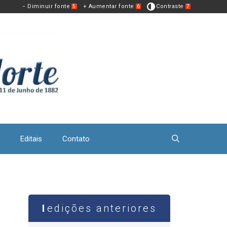
− Diminuir fonte
+ Aumentar fonte
Contraste
5
6
7
Editais
Contato
edições anteriores