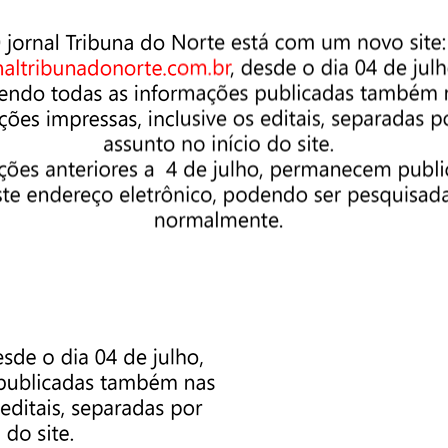
terá mais opções e buscará um diferencial junto à diversidade.
inda para Pindamonhangaba é a AutoZone – varejista do mercad
os Unidos).
e sanitária e econômica é muito bom poder noticiar a
para alavancar a economia.