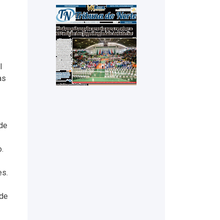
l
as
 de
.
es.
ade