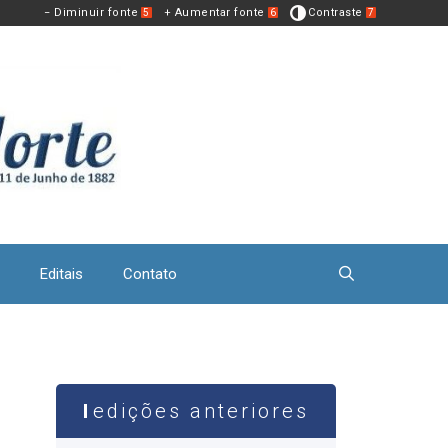
− Diminuir fonte
+ Aumentar fonte
Contraste
5
6
7
Editais
Contato
edições anteriores