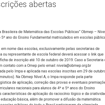
crições abertas
da Brasileira de Matemática das Escolas Públicas” Obmep – Níve
o 5º ano do Ensino Fundamental matriculados em escolas públic
as em nome das escolas, exclusivamente pelas secretarias de
ia ou representante de escola federal deverá acessar o link que
ficha de inscrição até 10 de outubro de 2019. Caso a Secretaria
 em contato com a Omep pelo email: nivela@obmep.org.br
ada pelo Impa e aplicada nas escolas inscritas em 29 de outubro
a minutos). Na Obmep Nível A, o Impa responde pela parte
gística de aplicação, correção das provas e eventuais premiaçõ
iculares nacionais para alunos de 4º e 5º anos do Ensino
aracterísticas de aplicação do raciocínio lógico e da criativid
da educação básica, além de promover a difusão da matemática.
escolas públicas de todo o Brasil participaram da olimpíada.