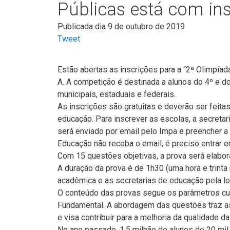
Públicas está com ins
Publicada dia 9 de outubro de 2019
Tweet
Estão abertas as inscrições para a “2ª Olimpía
A. A competição é destinada a alunos do 4º e d
municipais, estaduais e federais.
As inscrições são gratuitas e deverão ser feit
educação. Para inscrever as escolas, a secretar
será enviado por email pelo Impa e preencher a 
Educação não receba o email, é preciso entrar
Com 15 questões objetivas, a prova será elabor
A duração da prova é de 1h30 (uma hora e trint
acadêmica e as secretarias de educação pela lo
O conteúdo das provas segue os parâmetros curr
Fundamental. A abordagem das questões traz as c
e visa contribuir para a melhoria da qualidade 
No ano passado, 1,5 milhão de alunos de 20 mil 