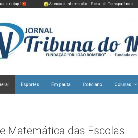
para o rodapé
Acesso à Informação
Portal da Transparência
4
Geral
Esportes
Em pauta
Cotidiano
Colunas
 de Matemática das Escolas